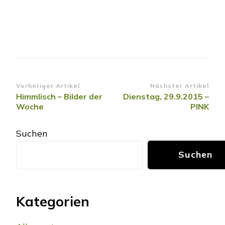
Beitragsnavigation
Vorheriger Artikel
Nächster Artikel
Himmlisch – Bilder der
Dienstag, 29.9.2015 –
Woche
PINK
Suchen
Suchen
Kategorien