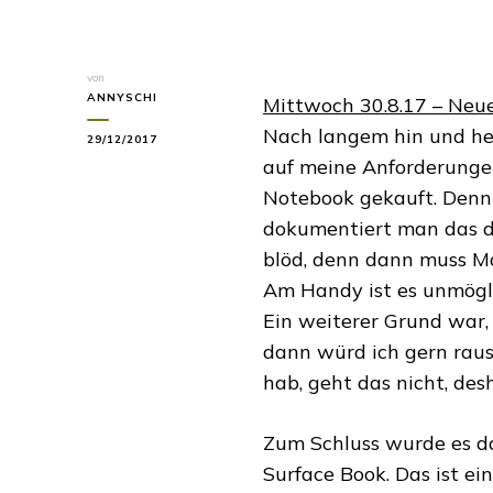
von
ANNYSCHI
Mittwoch 30.8.17 – Neu
Nach langem hin und her
29/12/2017
auf meine Anforderungen
Notebook gekauft. Denn
dokumentiert man das di
blöd, denn dann muss Ma
Am Handy ist es unmögli
Ein weiterer Grund war, 
dann würd ich gern rau
hab, geht das nicht, des
Zum Schluss wurde es das
Surface Book. Das ist ei