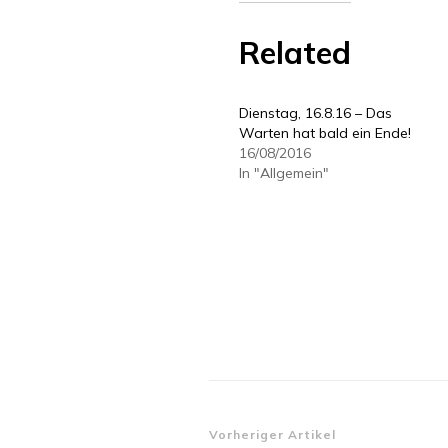
Related
Dienstag, 16.8.16 – Das
Warten hat bald ein Ende!
16/08/2016
In "Allgemein"
Beitragsnavigatio
Vorheriger Artikel