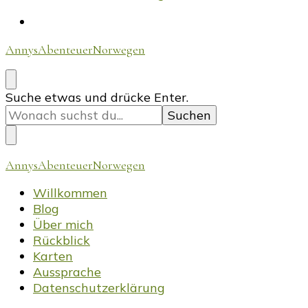
AnnysAbenteuerNorwegen
Suchst
Suche etwas und drücke Enter.
du
nach
etwas?
AnnysAbenteuerNorwegen
Willkommen
Blog
Über mich
Rückblick
Karten
Aussprache
Datenschutzerklärung