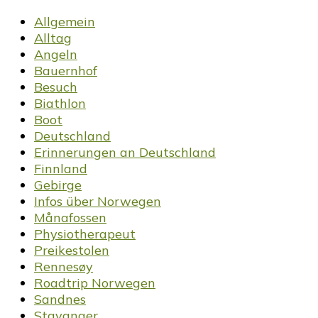
Allgemein
Alltag
Angeln
Bauernhof
Besuch
Biathlon
Boot
Deutschland
Erinnerungen an Deutschland
Finnland
Gebirge
Infos über Norwegen
Månafossen
Physiotherapeut
Preikestolen
Rennesøy
Roadtrip Norwegen
Sandnes
Stavanger