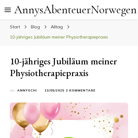
AnnysAbenteuerNorwegen
Start
Blog
Alltag
10-jähriges Jubiläum meiner Physiotherapiepraxis
10-jähriges Jubiläum meiner
Physiotherapiepraxis
ZU
von
ANNYSCHI
13/05/2025
2 KOMMENTARE
10-
JÄHRIGES
JUBILÄUM
MEINER
PHYSIOTHERAPIEPRAX