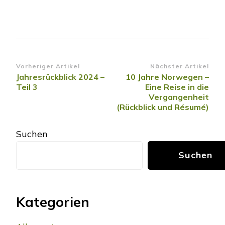
Beitragsnavigation
Vorheriger Artikel
Nächster Artikel
Jahresrückblick 2024 –
10 Jahre Norwegen –
Teil 3
Eine Reise in die
Vergangenheit
(Rückblick und Résumé)
Suchen
Suchen
Kategorien