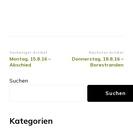
Beitragsnavigation
Vorheriger Artikel
Nächster Artikel
Montag, 15.8.16 –
Donnerstag, 18.8.16 –
Abschied
Borestranden
Suchen
Suchen
Kategorien