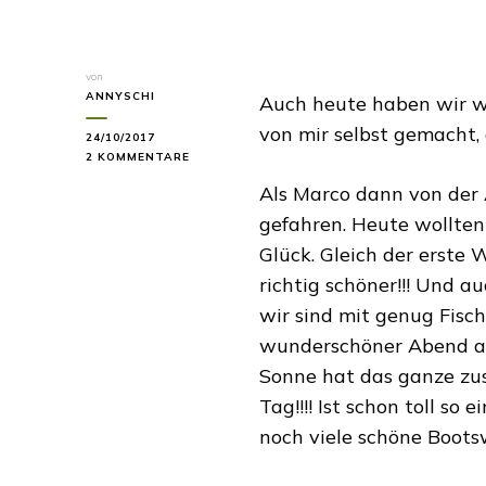
von
ANNYSCHI
Auch heute haben wir wi
von mir selbst gemacht,
24/10/2017
ZU
2 KOMMENTARE
DONNERSTAG,
Als Marco dann von der 
30.6.17
–
gefahren. Heute wollten
DER
Glück. Gleich der erste 
ERSTE
FISCH
richtig schöner!!! Und a
VOM
wir sind mit genug Fisc
NEUEN
BOOT
wunderschöner Abend au
Sonne hat das ganze zu
Tag!!!! Ist schon toll so
noch viele schöne Boots