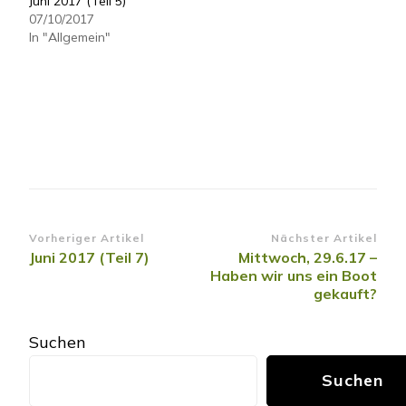
Juni 2017 (Teil 5)
07/10/2017
In "Allgemein"
Beitragsnavigation
Vorheriger Artikel
Nächster Artikel
Juni 2017 (Teil 7)
Mittwoch, 29.6.17 –
Haben wir uns ein Boot
gekauft?
Suchen
Suchen