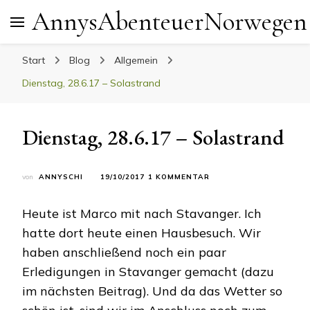
AnnysAbenteuerNorwegen
Start
Blog
Allgemein
Dienstag, 28.6.17 – Solastrand
Dienstag, 28.6.17 – Solastrand
ZU
von
ANNYSCHI
19/10/2017
1 KOMMENTAR
DIENSTAG,
28.6.17
Heute ist Marco mit nach Stavanger. Ich
–
SOLASTRAND
hatte dort heute einen Hausbesuch. Wir
haben anschließend noch ein paar
Erledigungen in Stavanger gemacht (dazu
im nächsten Beitrag). Und da das Wetter so