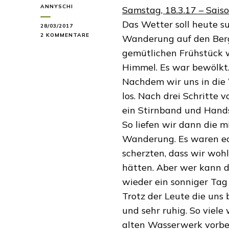
ANNYSCHI
Samstag, 18.3.17 – Sais
Das Wetter soll heute s
28/03/2017
ZU
2 KOMMENTARE
Wanderung auf den Berg
DIENSTAG,
gemütlichen Frühstück w
28.3.17
–
Himmel. Es war bewölkt. 
WANDERLUST
Nachdem wir uns in die
los. Nach drei Schritte 
ein Stirnband und Hands
So liefen wir dann die m
Wanderung. Es waren ec
scherzten, dass wir woh
hätten. Aber wer kann 
wieder ein sonniger Tag 
Trotz der Leute die uns
und sehr ruhig. So viel
alten Wasserwerk vorbei