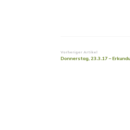
Beitragsnavigatio
Vorheriger Artikel
Donnerstag, 23.3.17 – Erkund