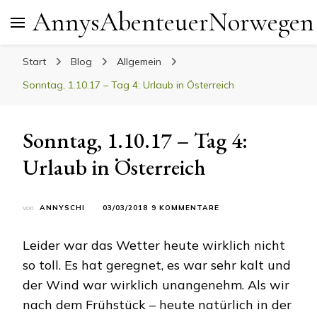
AnnysAbenteuerNorwegen
Start
Blog
Allgemein
Sonntag, 1.10.17 – Tag 4: Urlaub in Österreich
Sonntag, 1.10.17 – Tag 4:
Urlaub in Österreich
ZU
von
ANNYSCHI
03/03/2018
9 KOMMENTARE
SONNTAG,
1.10.17
Leider war das Wetter heute wirklich nicht
–
TAG
so toll. Es hat geregnet, es war sehr kalt und
4:
der Wind war wirklich unangenehm. Als wir
URLAUB
IN
nach dem Frühstück – heute natürlich in der
ÖSTERREICH