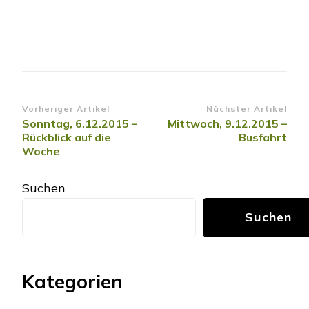
Beitragsnavigation
Vorheriger Artikel
Nächster Artikel
Sonntag, 6.12.2015 –
Mittwoch, 9.12.2015 –
Rückblick auf die
Busfahrt
Woche
Suchen
Suchen
Kategorien