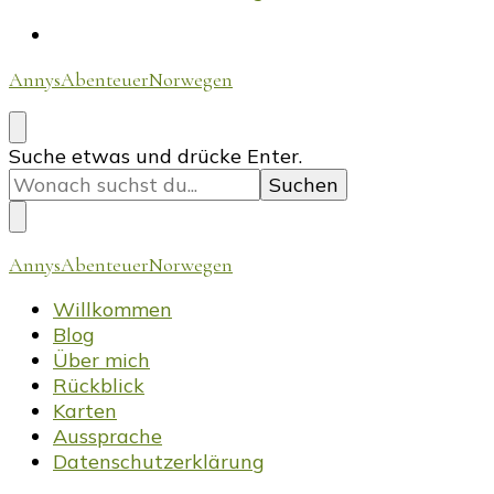
AnnysAbenteuerNorwegen
Suchst
Suche etwas und drücke Enter.
du
nach
etwas?
AnnysAbenteuerNorwegen
Willkommen
Blog
Über mich
Rückblick
Karten
Aussprache
Datenschutzerklärung