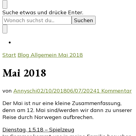
Suchst
Suche etwas und drücke Enter.
du
nach
etwas?
Start
Blog
Allgemein
Mai 2018
Mai 2018
z
von
Annyschi
02/10/2018
06/07/2024
1 Kommentar
M
Der Mai ist nur eine kleine Zusammenfassung,
2
denn am 12. Mai sind/werden wir dann zu unserer
Reise durch Norwegen aufbrechen.
Dienstag, 1.5.18 – Spielzeug