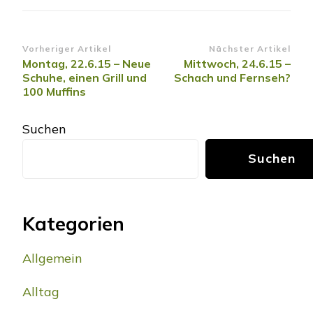
Beitragsnavigation
Vorheriger Artikel
Nächster Artikel
Montag, 22.6.15 – Neue
Mittwoch, 24.6.15 –
Schuhe, einen Grill und
Schach und Fernseh?
100 Muffins
Suchen
Suchen
Kategorien
Allgemein
Alltag