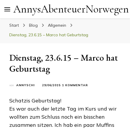
AnnysAbenteuerNorwegen
Start
Blog
Allgemein
Dienstag, 23.6.15 – Marco hat Geburtstag
Dienstag, 23.6.15 – Marco hat
Geburtstag
ZU
von
ANNYSCHI
29/06/2015
1 KOMMENTAR
DIENSTAG,
23.6.15
Schatzis Geburtstag!
–
MARCO
Es war auch der letzte Tag im Kurs und wir
HAT
wollten zum Schluss noch ein bisschen
GEBURTSTAG
zusammen sitzen. Ich hab ein paar Muffins